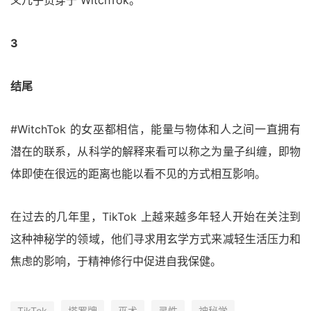
义几乎贯穿于 WitchTok。
3
结尾
#WitchTok 的女巫都相信，能量与物体和人之间一直拥有
潜在的联系，从科学的解释来看可以称之为量子纠缠，即物
体即使在很远的距离也能以看不见的方式相互影响。
在过去的几年里，TikTok 上越来越多年轻人开始在关注到
这种神秘学的领域，他们寻求用玄学方式来减轻生活压力和
焦虑的影响，于精神修行中促进自我保健。
TikTok
塔罗牌
巫术
灵性
神秘学