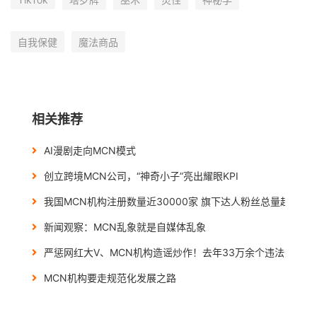
自我保健
魔法商品
相关推荐
AI漫剧走向MCN模式
创立跨境MCN公司，“神奇小子”亮出耀眼KPI
我国MCN机构注册数量近30000家 旗下达人粉丝总量超500万
新闻观察：MCN乱象就是自媒体乱象
严惩网红大V、MCN机构造谣炒作！去年33万余个违法违规账
MCN机构要走规范化发展之路