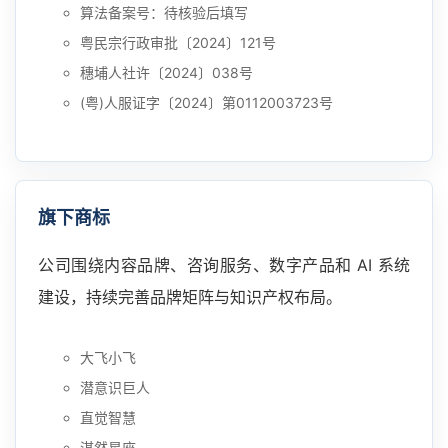
算法备案号：待核验后填写
粤民宗行政审批〔2024〕121号
穗埔人社许〔2024〕038号
(粤)人服证字〔2024〕第0112003723号
旗下商标
公司围绕内容品牌、咨询服务、数字产品和 AI 系统
建设，持续完善品牌矩阵与知识产权布局。
大飞小飞
潜意识巨人
直觉智慧
湛然星座