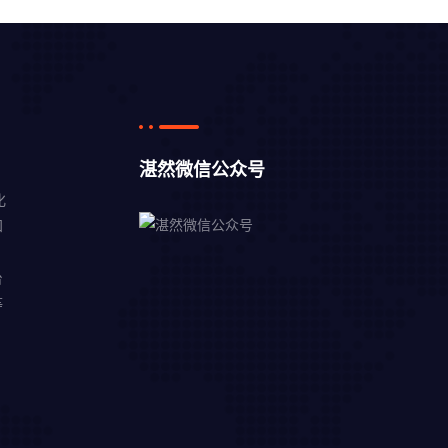
湛然微信公众号
化
知
，
台
等