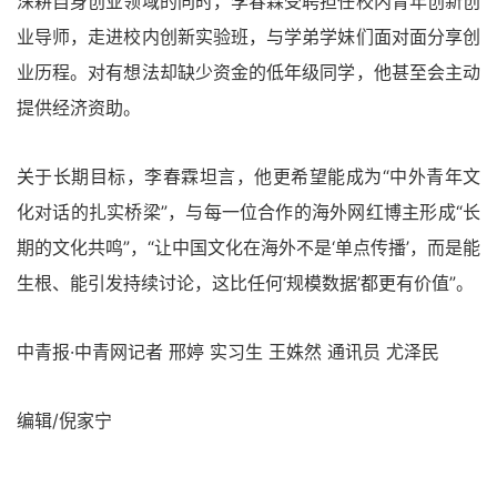
深耕自身创业领域的同时，李春霖受聘担任校内青年创新创
业导师，走进校内创新实验班，与学弟学妹们面对面分享创
业历程。对有想法却缺少资金的低年级同学，他甚至会主动
提供经济资助。
关于长期目标，李春霖坦言，他更希望能成为“中外青年文
化对话的扎实桥梁”，与每一位合作的海外网红博主形成“长
期的文化共鸣”，“让中国文化在海外不是‘单点传播’，而是能
生根、能引发持续讨论，这比任何‘规模数据’都更有价值”。
中青报·中青网记者 邢婷 实习生 王姝然 通讯员 尤泽民
编辑/倪家宁