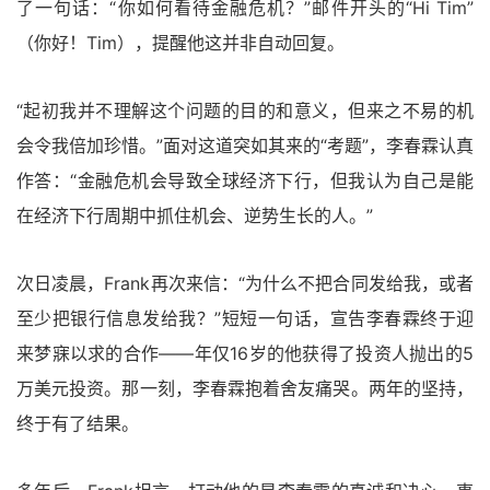
了一句话：“你如何看待金融危机？”邮件开头的“Hi Tim”
（你好！Tim），提醒他这并非自动回复。
“起初我并不理解这个问题的目的和意义，但来之不易的机
会令我倍加珍惜。”面对这道突如其来的“考题”，李春霖认真
作答：“金融危机会导致全球经济下行，但我认为自己是能
在经济下行周期中抓住机会、逆势生长的人。”
次日凌晨，Frank再次来信：“为什么不把合同发给我，或者
至少把银行信息发给我？”短短一句话，宣告李春霖终于迎
来梦寐以求的合作——年仅16岁的他获得了投资人抛出的5
万美元投资。那一刻，李春霖抱着舍友痛哭。两年的坚持，
终于有了结果。