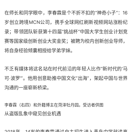
在师长和同学眼中，李春霖是个不折不扣的“神奇小子”：16
岁创立跨境MCN公司，携手全球网红刷新视频网站涨粉纪
录；带领团队斩获第十四届“挑战杯”中国大学生创业计划竞
赛等国家级创新创业大奖金奖；被聘为校内创新创业导师，
将自身经验倾囊相授给学弟学妹。
不乏有媒体将这名站在时代前沿的年轻人比作“新时代的‘马
可·波罗’”。他用创意助推中国文化“出海”，架起中国与世界
沟通的一座崭新桥梁。
李春霖（右四）和外籍博主在菏泽牡丹园。受访者供图
从盗版乱象中窥见创业机遇
2018年，14岁的李春霖通过自主招生进入青岛中学就读高