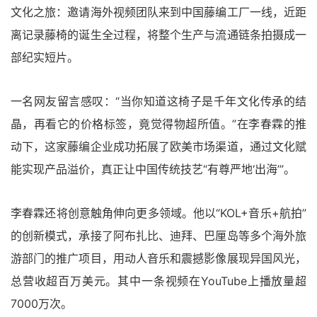
文化之旅：邀请海外视频团队来到中国藤编工厂一线，近距
离记录藤椅的诞生全过程，将整个生产与流通链条拍摄成一
部纪实短片。
一名网友留言感叹：“当你知道这椅子是千年文化传承的结
晶，再看它的价格标签，竟觉得物超所值。”在李春霖的推
动下，这家藤编企业成功拓展了欧美市场渠道，通过文化赋
能实现产品溢价，真正让中国传统技艺“有尊严地‘出海’”。
李春霖还将创意触角伸向更多领域。他以“KOL+音乐+航拍”
的创新模式，承接了阿布扎比、迪拜、巴厘岛等多个海外旅
游部门的推广项目，用动人音乐和震撼影像展现异国风光，
总营收超百万美元。其中一条视频在YouTube上播放量超
7000万次。