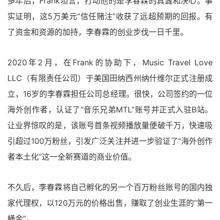
多年后，Frank坦言，打动他的是李春霖的真诚和决心。事
实证明，这5万美元“信任赌注”收获了远超预期的回报。有
了资金和资源的加持，李春霖的创业步伐一日千里。
2020年2月，在Frank的协助下，Music Travel Love
LLC（有限责任公司）于美国田纳西州纳什维尔正式注册成
立，16岁的李春霖担任公司总经理。很快，公司签约的一位
海外创作者，认证了“音乐兄弟MTL”账号并正式入驻B站。
让业界惊叹的是，该账号首条视频播放量便破千万，快速吸
引超过100万粉丝，引发广泛关注并进一步验证了“海外创作
者本土化”这一全新赛道的商业价值。
不久后，李春霖将自己孵化的另一个百万粉丝账号的国内独
家代理权，以120万元的价格出售，赚取了创业生涯的“第一
桶金”。