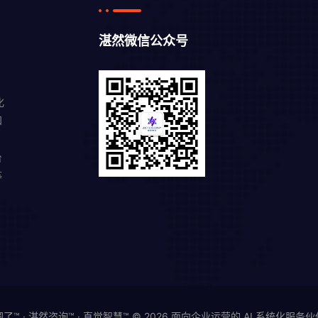
湛然微信公众号
化
知
，
台
等
圆了™ · 湛然咨询™ · 直觉智慧™ © 2026 面向企业运营的 AI 系统化服务伙