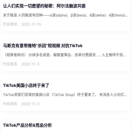
让人们实现一切愿望的秘密：阿尔法脑波共振
关于脑波 人的脑波有四种——α波(alpha)、β波(beta)、δ波(delta)、θ波(theta)。 睡...
行业资讯
2022-11-15
马斯克有意带推特“杀回”短视频 对抗TikTok
（观察者网讯） 炒掉多名高管、解散董事会、改革付费服务……入主推特不到一周，世界首富埃隆·马斯克（Elon M...
行业资讯
2022-11-3
TikTok美国小店终于来了
TikTok商家们苦等的美国小店（TikTok Shop）终于要来了。 有消息人士向亿邦动力透露，TikTok...
行业资讯
2022-11-3
TikTok产品分析&竞品分析